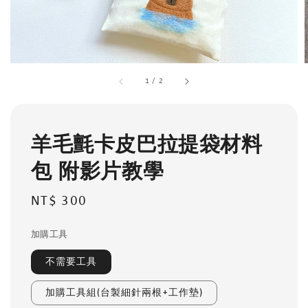
1
/
2
羊毛氈卡皮巴拉提袋材料
包 附影片教學
Regular
NT$ 300
price
加購工具
不需要工具
加購工具組(台製細針兩根+工作墊)