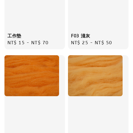
工作墊
F03 淺灰
Regular
NT$ 15
-
NT$ 70
Regular
NT$ 25
-
NT$ 50
price
price