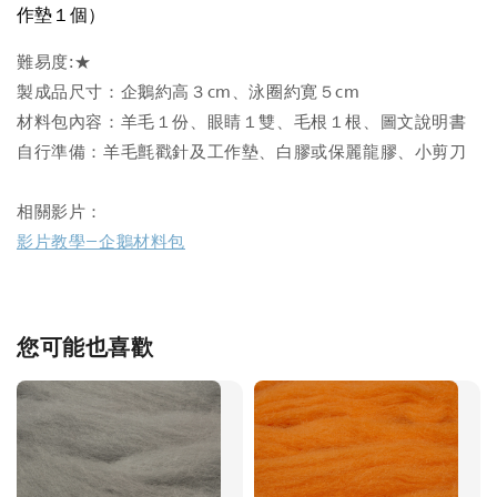
作墊１個）
難易度:★
製成品尺寸：企鵝約高３cm、泳圈約寛５cm
材料包內容：羊毛１份、眼睛１雙、毛根１根、圖文說明書
自行準備：羊毛氈戳針及工作墊、白膠或保麗龍膠、小剪刀
相關影片：
影片教學—企鵝材料包
您可能也喜歡