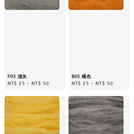
F03 淺灰
B05 橘色
Regular
NT$ 25
-
NT$ 50
Regular
NT$ 25
-
NT$ 50
price
price