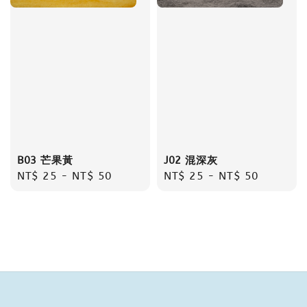
B03 芒果黃
J02 混深灰
Regular
NT$ 25
-
NT$ 50
Regular
NT$ 25
-
NT$ 50
price
price