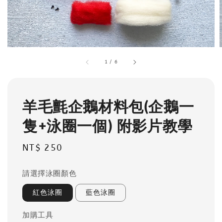
1
/
6
羊毛氈企鵝材料包(企鵝一
隻+泳圈一個) 附影片教學
Regular
NT$ 250
price
請選擇泳圈顏色
紅色泳圈
藍色泳圈
加購工具