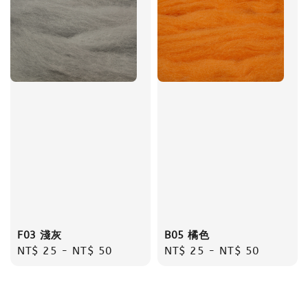
F03 淺灰
B05 橘色
Regular
NT$ 25
-
NT$ 50
Regular
NT$ 25
-
NT$ 50
price
price