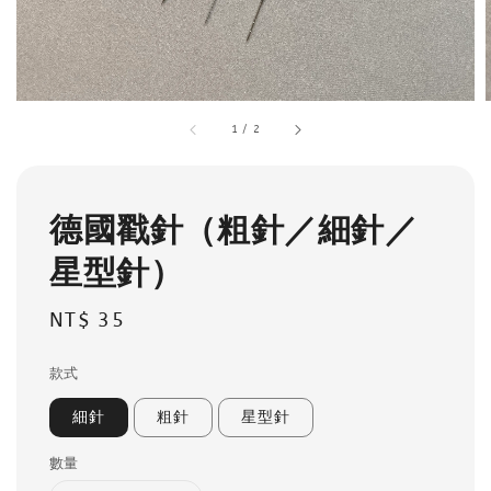
1
/
2
德國戳針（粗針／細針／
星型針）
Regular
NT$ 35
price
款式
細針
粗針
星型針
數量