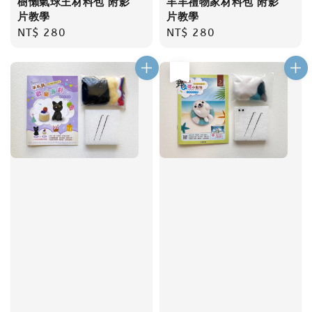
樹懶氣球王材料包 附影
羊羊禮物家材料包 附影
片教學
片教學
Regular
NT$ 280
Regular
NT$ 280
price
price
售完