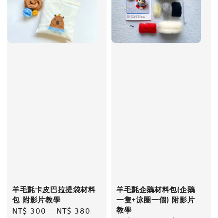
羊毛氈卡皮巴拉提袋材料
羊毛氈企鵝材料包(企鵝
包 附影片教學
一隻+泳圈一個) 附影片
教學
Regular
NT$ 300
-
NT$ 380