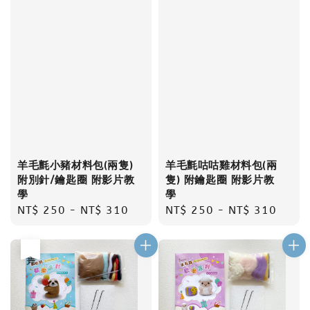
羊毛氈小豬材料包(兩隻)
羊毛氈咕咕雞材料包(兩
附別針/鑰匙圈 附影片教
隻) 附鑰匙圈 附影片教
學
學
Regular
NT$ 250
-
NT$ 310
Regular
NT$ 250
-
NT$ 310
price
price
售完