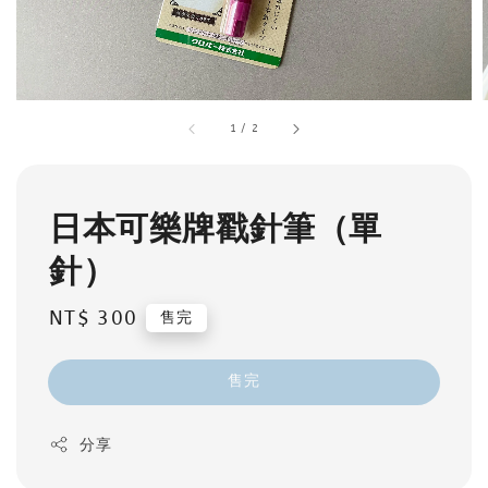
1
/
2
日本可樂牌戳針筆（單
針）
Regular
NT$ 300
售完
price
售完
分享