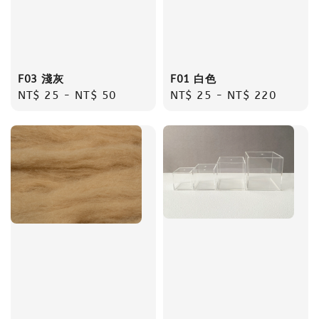
F03 淺灰
F01 白色
Regular
NT$ 25
-
NT$ 50
Regular
NT$ 25
-
NT$ 220
price
price