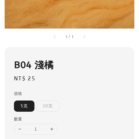
1
/
1
B04 淺橘
Regular
NT$ 25
price
規格
5克
10克
數量