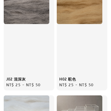
J02 混深灰
H02 駝色
Regular
NT$ 25
-
NT$ 50
Regular
NT$ 25
-
NT$ 50
price
price