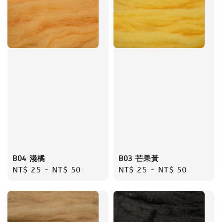
B04 淺橘
B03 芒果黃
Regular
NT$ 25
-
NT$ 50
Regular
NT$ 25
-
NT$ 50
price
price