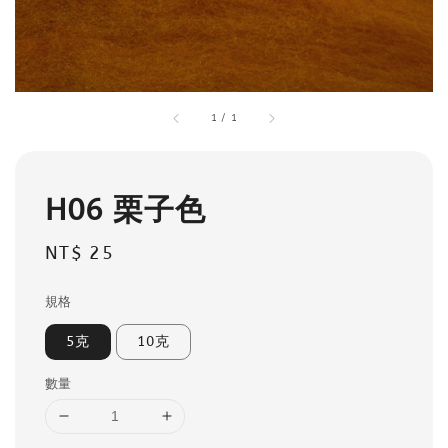
1
/
1
H06 栗子色
Regular
NT$ 25
price
規格
5克
10克
數量