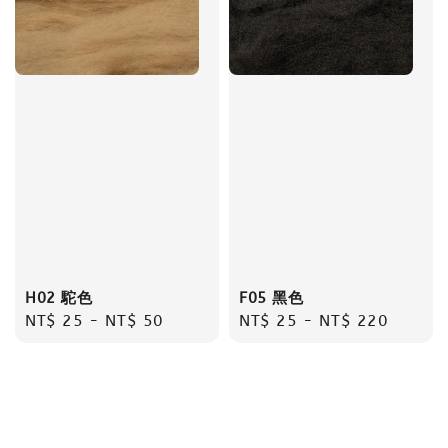
H02 駝色
F05 黑色
Regular
NT$ 25
-
NT$ 50
Regular
NT$ 25
-
NT$ 220
price
price