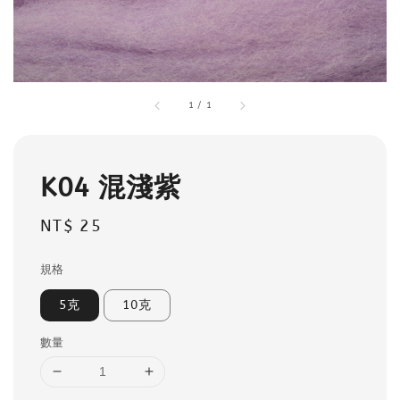
1
/
1
K04 混淺紫
Regular
NT$ 25
price
規格
5克
10克
數量