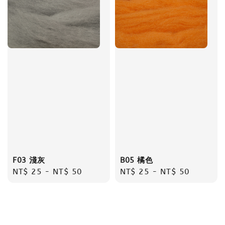
F03 淺灰
B05 橘色
Regular
NT$ 25
-
NT$ 50
Regular
NT$ 25
-
NT$ 50
price
price