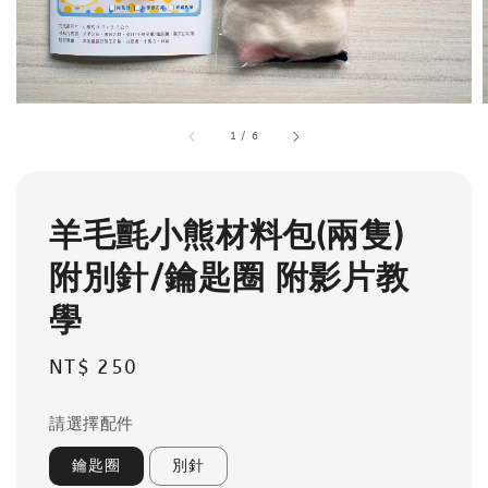
1
/
6
羊毛氈小熊材料包(兩隻)
附別針/鑰匙圈 附影片教
學
Regular
NT$ 250
price
請選擇配件
鑰匙圈
別針