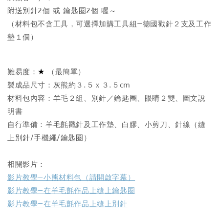
附送別針2個 或 鑰匙圈2個 喔～
（材料包不含工具，可選擇加購工具組—德國戳針２支及工作
墊１個）
★
難易度：
（最簡單）
製成品尺寸：灰熊約３.５ｘ３.５cm
材料包內容：羊毛２組、別針／鑰匙圈、眼睛２雙、圖文說
明書
自行準備：羊毛氈戳針及工作墊、白膠、小剪刀、針線（縫
上別針/手機繩/鑰匙圈）
相關影片：
影片教學—小熊材料包（請開啟字幕）
影片教學—在羊毛氈作品上縫上鑰匙圈
影片教學—在羊毛氈作品上縫上別針