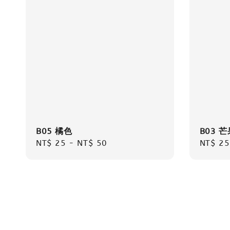
B05 橘色
B03 
Regular
NT$ 25
-
NT$ 50
Regula
NT$ 25
price
price