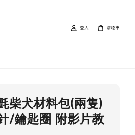
登入
購物車
氈柴犬材料包(兩隻)
針/鑰匙圈 附影片教