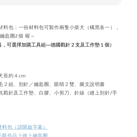
材料包：一份材料包可製作兩隻小柴犬（橘黑各一），
 鑰匙圈2個 喔～
具，可選擇加購工具組—德國戳針２支及工作墊１個）
犬長約４cm
毛２組、別針／鑰匙圈、眼睛２雙、圖文說明書
氈戳針及工作墊、白膠、小剪刀、針線（縫上別針/手
材料包（請開啟字幕）
毛氈作品上縫上鑰匙圈