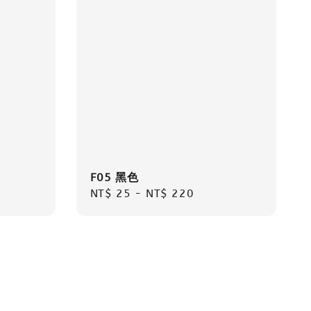
F05 黑色
Regular
NT$ 25
-
NT$ 220
price