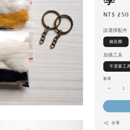
Regular
NT$ 250
price
請選擇配件
鑰匙圈
加購工具
不需要工
數量
分享