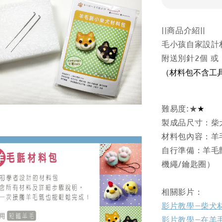
||商品介紹||
毛小孩自家設計
附送別針2個 或
（材料包不含工
★
難易度:★
製成品尺寸：柴
材料包內容：羊
自行準備：羊毛
機繩/鑰匙圈）
相關影片：
影片教學—柴犬
影片教學—在羊