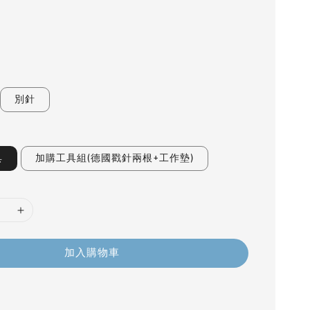
別針
具
加購工具組(德國戳針兩根+工作墊)
加入購物車